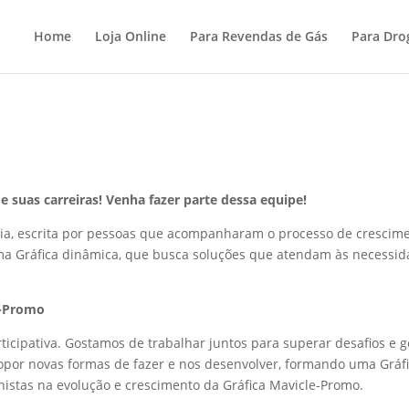
Home
Loja Online
Para Revendas de Gás
Para Dro
e suas carreiras! Venha fazer parte dessa equipe!
ória, escrita por pessoas que acompanharam o processo de crescim
ma Gráfica dinâmica, que busca soluções que atendam às necessi
e-Promo
ticipativa. Gostamos de trabalhar juntos para superar desafios e g
ropor novas formas de fazer e nos desenvolver, formando uma Gráf
nistas na evolução e crescimento da Gráfica Mavicle-Promo.