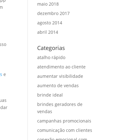
maio 2018
am
dezembro 2017
agosto 2014
abril 2014
sso
Categorias
atalho rápido
atendimento ao cliente
os
e
aumentar visibilidade
a
aumento de vendas
brinde ideal
uas
brindes geradores de
udar
vendas
campanhas promocionais
comunicação com clientes
conexão emocional com