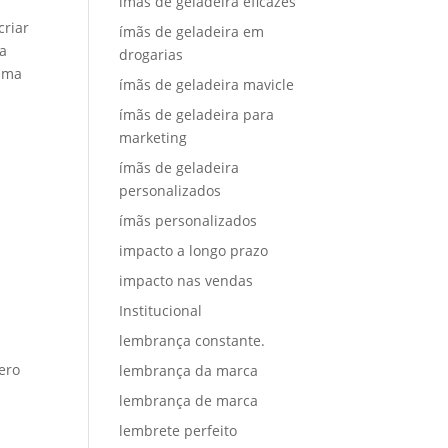
ímãs de geladeira eficazes
criar
ímãs de geladeira em
 a
drogarias
 uma
ímãs de geladeira mavicle
ímãs de geladeira para
marketing
ímãs de geladeira
personalizados
ímãs personalizados
impacto a longo prazo
impacto nas vendas
Institucional
lembrança constante.
ero
lembrança da marca
lembrança de marca
lembrete perfeito