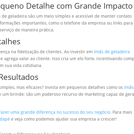
equeno Detalhe com Grande Impacto
s de geladeira são um meio simples e acessível de manter contato
nformações importantes, como o telefone da empresa ou links para
 serviço de maneira prática.
talhes
nça na fidelização de clientes. Ao investir em
ímãs de geladeira
ue agrega valor ao cliente. Isso cria um elo forte, incentivando com
 sua vida cotidiana.
Resultados
 simples, mas eficazes? Invista em pequenos detalhes como os
ímãs
ue um brinde; são um poderoso recurso de marketing capaz de ger
azer uma grande diferença no sucesso do seu negócio
. Para mais
odapé
e veja como podemos ajudar sua empresa a crescer!