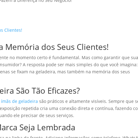
a Memória dos Seus Clientes!
iente no momento certo é fundamental. Mas como garantir que su
nsumidor? A resposta pode ser mais simples do que você imagina:
apenas se fixam na geladeira, mas também na memória dos seus
ira São Tão Eficazes?
s
ímãs de geladeira
são práticos e altamente visíveis. Sempre que 
a exposição repetida cria uma conexão direta e contínua, fazendo c
ando ele precisar de seus serviços.
arca Seja Lembrada
rca na linha de frente. Adicione informações como telefone, Whats