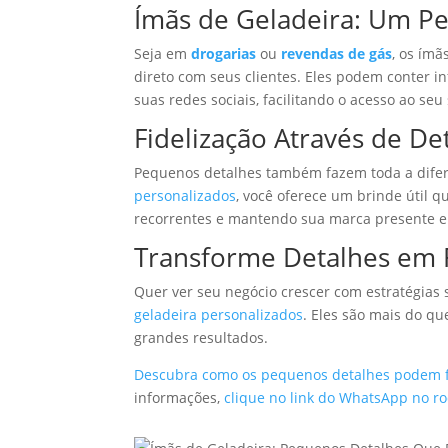
Ímãs de Geladeira: Um P
Seja em
drogarias
ou
revendas de gás
, os ímã
direto com seus clientes. Eles podem conter i
suas redes sociais, facilitando o acesso ao seu
Fidelização Através de De
Pequenos detalhes também fazem toda a difere
personalizados
, você oferece um brinde útil q
recorrentes e mantendo sua marca presente em
Transforme Detalhes em 
Quer ver seu negócio crescer com estratégias
geladeira personalizados
. Eles são mais do q
grandes resultados.
Descubra como os pequenos detalhes podem f
informações,
clique no link do WhatsApp no r