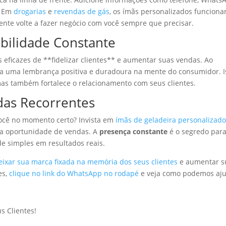
o. Em
drogarias
e
revendas de gás
, os ímãs personalizados funcion
ente volte a fazer negócio com você sempre que precisar.
sibilidade Constante
eficazes de **fidelizar clientes** e aumentar suas vendas. Ao
ria uma lembrança positiva e duradoura na mente do consumidor. I
mas também fortalece o relacionamento com seus clientes.
as Recorrentes
você no momento certo? Invista em
ímãs de geladeira personalizad
ma oportunidade de vendas. A
presença constante
é o segredo par
e simples em resultados reais.
ixar sua marca fixada na memória dos seus clientes
e aumentar s
es,
clique no link do WhatsApp no rodapé
e veja como podemos aj