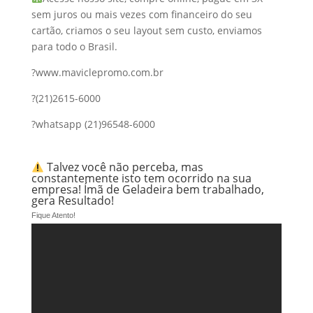
sem juros ou mais vezes com financeiro do seu
cartão, criamos o seu layout sem custo, enviamos
para todo o Brasil.
?www.maviclepromo.com.br‬
?(21)2615-6000
?whatsapp (21)96548-6000
Talvez você não perceba, mas
constantemente isto tem ocorrido na sua
empresa! Ímã de Geladeira bem trabalhado,
gera Resultado!
Fique Atento!