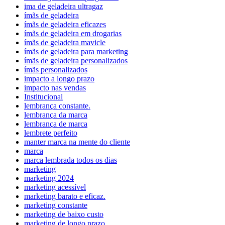
ima de geladeira ultragaz
ímãs de geladeira
ímãs de geladeira eficazes
ímãs de geladeira em drogarias
ímãs de geladeira mavicle
ímãs de geladeira para marketing
ímãs de geladeira personalizados
ímãs personalizados
impacto a longo prazo
impacto nas vendas
Institucional
lembrança constante.
lembrança da marca
lembrança de marca
lembrete perfeito
manter marca na mente do cliente
marca
marca lembrada todos os dias
marketing
marketing 2024
marketing acessível
marketing barato e eficaz.
marketing constante
marketing de baixo custo
marketing de longo prazo