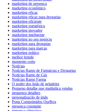
marketing de presença
marketing econômico
marketing eficaz
marketing eficaz para drogarias
marketing eficiente
marketing estratégico
marketing inovador
marketing inteligente
marketing no seu negócio
marketing para drogarias
marketing para marcas
marketing prático
melhor brinde
momento certo
Notícias
Notícias Ramo de Farmácias e Drogarias
Notícias Ramo de Gás
Notícias Ramo Farma
O poder dos ímãs de geladeira
Pequeno detalhe que multiplica vendas
pequenos detalhes
personalização de ímãs
Porta Comprimidos OurBox
presença constante
presença silenciosa