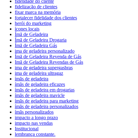
fidelidade do cliente
fidelização de clientes
fixar marca na memória
fortalecer fidelidade dos clientes
herói do marketing
ícones locais
Ímã de Geladeira
Ímã de Geladeira Drogaria
Ímã de Geladeira Gás
ima de geladeira personalizado
Ímã de Geladeira Revenda de Gás
Imã de Geladeira Revendas de Gás
ima de geladeira supergasbras
ima de geladeira ultragaz
ímãs de geladeira
ímãs de geladeira eficazes
ímãs de geladeira em drogarias
ímãs de geladeira mavicle
ímãs de geladeira para marketing
ímãs de geladeira personalizados
ímãs personalizados
impacto a longo prazo
impacto nas vendas
Institucional
lembrança constante.