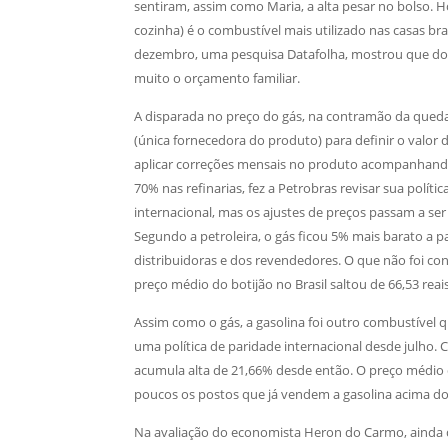
sentiram, assim como Maria, a alta pesar no bolso. 
cozinha) é o combustível mais utilizado nas casas br
dezembro, uma pesquisa Datafolha, mostrou que doi
muito o orçamento familiar.
A disparada no preço do gás, na contramão da queda 
(única fornecedora do produto) para definir o valor
aplicar correções mensais no produto acompanhando
70% nas refinarias, fez a Petrobras revisar sua polít
internacional, mas os ajustes de preços passam a ser 
Segundo a petroleira, o gás ficou 5% mais barato a 
distribuidoras e dos revendedores. O que não foi c
preço médio do botijão no Brasil saltou de 66,53 rea
Assim como o gás, a gasolina foi outro combustível
uma política de paridade internacional desde julho. 
acumula alta de 21,66% desde então. O preço médio d
poucos os postos que já vendem a gasolina acima dos
Na avaliação do economista Heron do Carmo, ainda qu