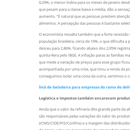
0,29%, o menor índice para os meses de janeiro desd
que pesam para a classe baixa e média, dão a sensaç
aumento. “É natural que as pessoas prestem atenção
alimentos. A percepção das pessoas é bastante seletiv
O economista ressalta também que a forte recessão q
população brasileira, cerca de 10%, o que dificulta
desceu para 2,86%, ficando abaixo dos 2,95% regist
quinta-feira pelo IBGE. A inflação paras as famílias 
que mede a variação de preços para esse grupo fico
acompanhada por uma crise, que tirou a renda da popu
conseguimos isolar uma coisa da outra, sentimos o c
Ímã de Geladeira para empresas do ramo de deli
Logística e impostos também encarecem produ
Ainda que o valor da refinaria dite grande parte da
são responsáveis pelas variações do valor do produt
(ICMS/CIDE/PIS/Confins) e a margem das distribuido
do preço, uma vez que se trata de um produto entregu