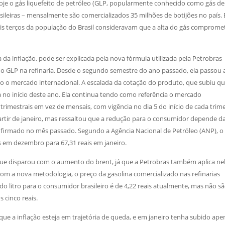
Hoje o gás liquefeito de petróleo (GLP, popularmente conhecido como gás de
asileiras – mensalmente são comercializados 35 milhões de botijões no país.
s terços da população do Brasil consideravam que a alta do gás comprome
da inflação, pode ser explicada pela nova fórmula utilizada pela Petrobras
 do GLP na refinaria. Desde o segundo semestre do ano passado, ela passou 
 o mercado internacional. A escalada da cotação do produto, que subiu q
ica no início deste ano. Ela continua tendo como referência o mercado
trimestrais em vez de mensais, com vigência no dia 5 do início de cada trime
partir de janeiro, mas ressaltou que a redução para o consumidor depende d
onfirmado no mês passado. Segundo a Agência Nacional de Petróleo (ANP), o
is em dezembro para 67,31 reais em janeiro.
 que disparou com o aumento do brent, já que a Petrobras também aplica ne
Com a nova metodologia, o preço da gasolina comercializado nas refinarias
o litro para o consumidor brasileiro é de 4,22 reais atualmente, mas não s
 cinco reais.
e a inflação esteja em trajetória de queda, e em janeiro tenha subido ape