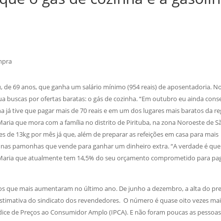
mpra
, de 69 anos, que ganha um salário mínimo (954 reais) de aposentadoria. N
a buscas por ofertas baratas: o gás de cozinha. “Em outubro eu ainda cons
a já tive que pagar mais de 70 reais e em um dos lugares mais baratos da re
Maria que mora com a família no distrito de Pirituba, na zona Noroeste de S
s de 13kg por mês já que, além de preparar as refeições em casa para mais
sa nas pamonhas que vende para ganhar um dinheiro extra. “A verdade é que
a Maria que atualmente tem 14,5% do seu orçamento comprometido para pa
os que mais aumentaram no último ano. De junho a dezembro, a alta do pr
estimativa do sindicato dos revendedores. O número é quase oito vezes ma
Índice de Preços ao Consumidor Amplo (IPCA). E não foram poucas as pessoa