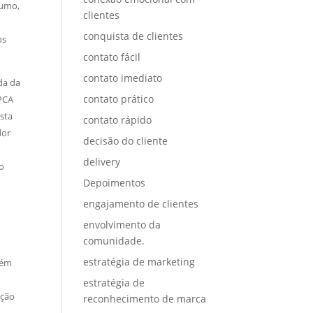
sumo,
clientes
conquista de clientes
os
contato fácil
contato imediato
da da
contato prático
IPCA
sta
contato rápido
ador
decisão do cliente
delivery
ão
Depoimentos
engajamento de clientes
envolvimento da
comunidade.
estratégia de marketing
bém
estratégia de
ação
reconhecimento de marca
.