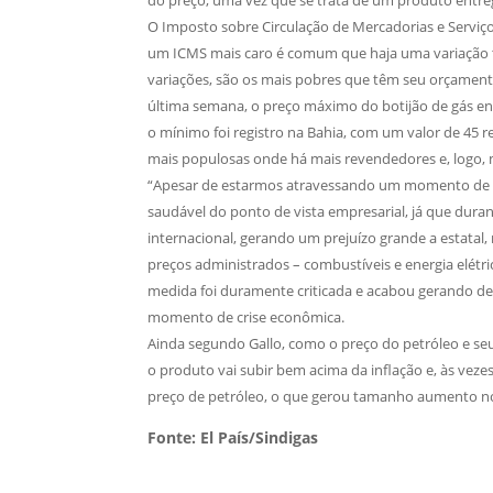
O Imposto sobre Circulação de Mercadorias e Serviç
um ICMS mais caro é comum que haja uma variação t
variações, são os mais pobres que têm seu orçament
última semana, o preço máximo do botijão de gás enc
o mínimo foi registro na Bahia, com um valor de 45 r
mais populosas onde há mais revendedores e, logo, 
“Apesar de estarmos atravessando um momento de au
saudável do ponto de vista empresarial, já que dura
internacional, gerando um prejuízo grande a estatal
preços administrados – combustíveis e energia elétric
medida foi duramente criticada e acabou gerando depo
momento de crise econômica.
Ainda segundo Gallo, como o preço do petróleo e se
o produto vai subir bem acima da inflação e, às veze
preço de petróleo, o que gerou tamanho aumento nos
Fonte: El País/Sindigas