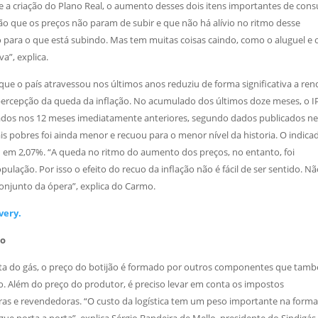
e a criação do Plano Real, o aumento desses dois itens importantes de con
ão que os preços não param de subir e que não há alívio no ritmo desse
 para o que está subindo. Mas tem muitas coisas caindo, como o aluguel e 
a”, explica.
ue o país atravessou nos últimos anos reduziu de forma significativa a ren
 a percepção da queda da inflação. No acumulado dos últimos doze meses, o 
rados nos 12 meses imediatamente anteriores, segundo dados publicados ne
mais pobres foi ainda menor e recuou para o menor nível da historia. O indic
u em 2,07%. “A queda no ritmo do aumento dos preços, no entanto, foi
lação. Por isso o efeito do recuo da inflação não é fácil de ser sentido. N
onjunto da ópera”, explica do Carmo.
very.
to
 alta do gás, o preço do botijão é formado por outros componentes que tam
o. Além do preço do produtor, é preciso levar em conta os impostos
ras e revendedoras. “O custo da logística tem um peso importante na form
e porta a porta”, explica Sérgio Bandeira de Mello, presidente do Sindigás