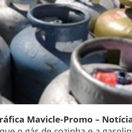
ráfica Mavicle-Promo – Notíci
r que o gás de cozinha e a gasoli