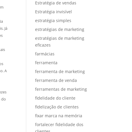
Estratégia de vendas
em
Estratégia invisível
estratégia simples
Na
s. Já
estratégias de marketing
es
estratégias de marketing
eficazes
ais
farmácias
ferramenta
os
o. A
ferramenta de marketing
ferramenta de venda
ferramentas de marketing
ezes
fidelidade do cliente
a do
fidelização de clientes
fixar marca na memória
fortalecer fidelidade dos
clientes