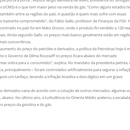
os (ICMS) é o que tem maior peso na venda do gás. “Como alguns estados t
ambém entre as regiões do país. A questão é quem mais sofre com essas
o bastante comprometido”, diz Fábio Gallo, professor de Finanças da FGV. 
ontrado no país foi em Mato Grosso, onde o produto foi vendido a 120 reai
eais. Ainda segundo Gallo, os preços mais baixos geralmente estão em regiõ
mais concorrência.
mento do preço do petróleo e derivados, a política da Petrobras hoje é m
nte o Governo de Dilma Rousseff os preços ficara abaixo do mercado
, mas sobra para o consumidor”, explica. No mandato da presidenta petista, 
a, principalmente – foram controlados artificialmente para segurar a inflaçã
is um tarifaço, levando a inflação brasilira a dois dígitos em um grave
us derivados varia de acordo com a cotação de outros mercados, algumas v
s, abaixo. No último ano, a turbulência no Oriente Médio acelerou a escalad
 preços da gasolina e do gás.