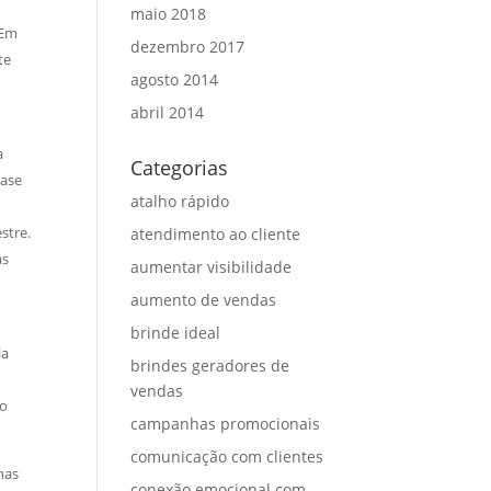
maio 2018
 Em
dezembro 2017
te
agosto 2014
abril 2014
a
Categorias
uase
atalho rápido
stre.
atendimento ao cliente
as
aumentar visibilidade
aumento de vendas
brinde ideal
la
brindes geradores de
vendas
ão
campanhas promocionais
comunicação com clientes
nas
conexão emocional com